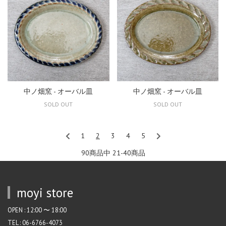
中ノ畑窯 - オーバル皿
中ノ畑窯 - オーバル皿
SOLD OUT
SOLD OUT
1
2
3
4
5
90商品中 21-40
商品
moyi store
OPEN : 12:00 〜 18:00
TEL : 06-6766-4073