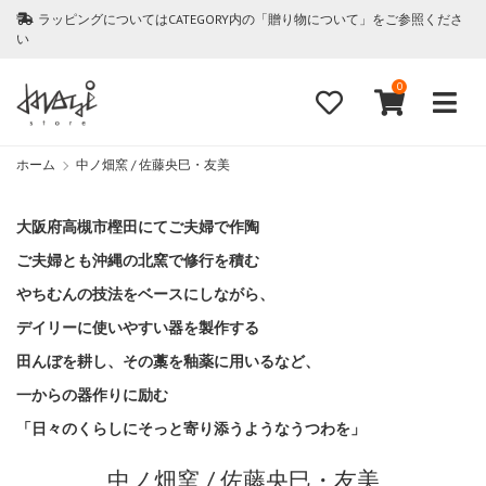
ラッピングについてはCATEGORY内の「贈り物について」をご参照くださ
い
0
ホーム
中ノ畑窯 / 佐藤央巳・友美
大阪府高槻市樫田にてご夫婦で作陶
ご夫婦とも沖縄の北窯で修行を積む
やちむんの技法をベースにしながら、
デイリーに使いやすい器を製作する
田んぼを耕し、その藁を釉薬に用いるなど、
一からの器作りに励む
「日々のくらしにそっと寄り添うようなうつわを」
中ノ畑窯 / 佐藤央巳・友美