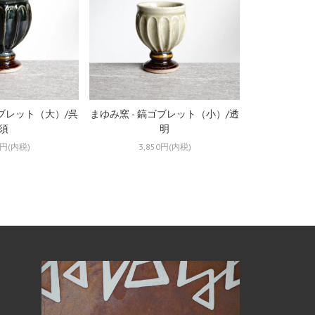
ゴブレット（大）/呉
まゆみ窯 - 鎬ゴブレット（小）/透
須
明
0円(内税)
3,850円(内税)