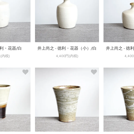
徳利・花器/白
井上尚之 - 徳利・花器（小）/白
井上尚之 - 徳
円(内税)
4,400円(内税)
4,40