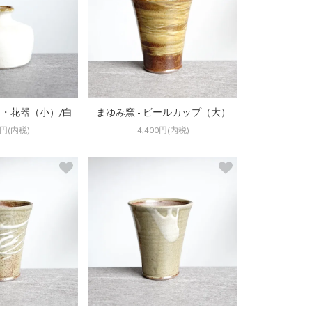
利・花器（小）/白
まゆみ窯 - ビールカップ（大）
0円(内税)
4,400円(内税)