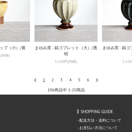
カップ（小）/黄
まゆみ窯 - 鎬ゴブレット（大）/透
まゆみ窯 - 鎬
明
円(内税)
5,500円(内税)
5,50
1
2
3
4
5
6
106商品中 1-20
商品
SHOPPING GUIDE
配送方法・送料について
お支払い方法について