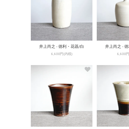
井上尚之 - 徳利・花器/白
井上尚之 - 
6,600円(内税)
6,600