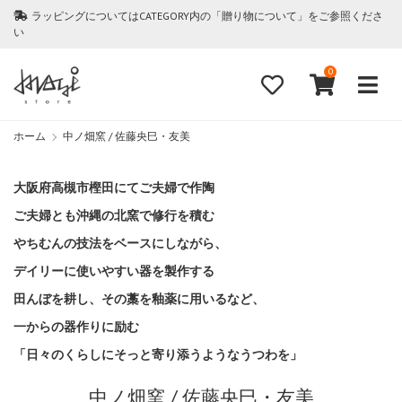
ラッピングについてはCATEGORY内の「贈り物について」をご参照くださ
い
0
ホーム
中ノ畑窯 / 佐藤央巳・友美
大阪府高槻市樫田にてご夫婦で作陶
ご夫婦とも沖縄の北窯で修行を積む
やちむんの技法をベースにしながら、
デイリーに使いやすい器を製作する
田んぼを耕し、その藁を釉薬に用いるなど、
一からの器作りに励む
「日々のくらしにそっと寄り添うようなうつわを」
中ノ畑窯 / 佐藤央巳・友美