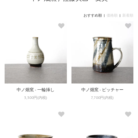
おすすめ順 |
価格順
|
新着順
中ノ畑窯 - 一輪挿し
中ノ畑窯 - ピッチャー
3,300円(内税)
7,700円(内税)