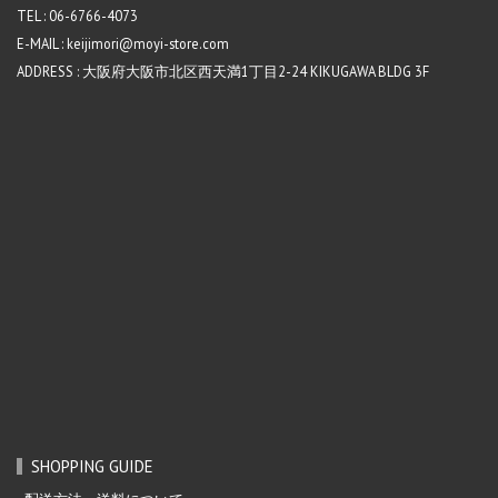
TEL : 06-6766-4073
E-MAIL : keijimori@moyi-store.com
ADDRESS : 大阪府大阪市北区西天満1丁目2-24 KIKUGAWA BLDG 3F
SHOPPING GUIDE