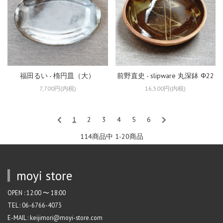
福田るい - 楕円皿（大）
前野直史 - slipware 丸深鉢 Φ22
7,700円(内税)
16,500円(内税)
1
2
3
4
5
6
114商品中 1-20
商品
moyi store
OPEN : 12:00 〜 18:00
TEL : 06-6766-4073
E-MAIL : keijimori@moyi-store.com