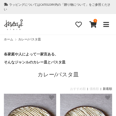
ラッピングについてはCATEGORY内の「贈り物について」をご参照くださ
い
0
ホーム
カレー/パスタ皿
各家庭や人によって一家言ある、
そんなジャンルのカレー皿とパスタ皿
カレー/パスタ皿
おすすめ順
|
価格順
| 新着順