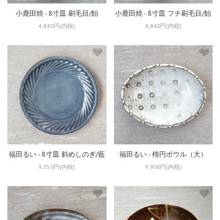
小鹿田焼 - 8寸皿 刷毛目/飴
小鹿田焼 - 8寸皿 フチ刷毛目/飴
4,840円(内税)
4,840円(内税)
福田るい - 8寸皿 斜めしのぎ/藍
福田るい - 楕円ボウル（大）
9,350円(内税)
9,900円(内税)