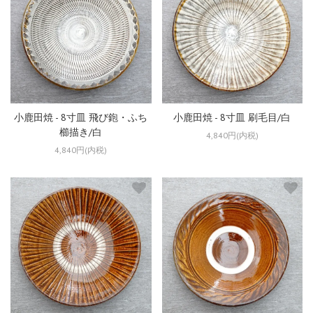
小鹿田焼 - 8寸皿 飛び鉋・ふち
小鹿田焼 - 8寸皿 刷毛目/白
櫛描き/白
4,840円(内税)
4,840円(内税)