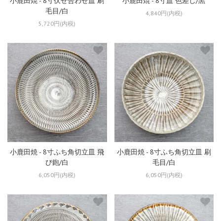
小鹿田焼 - 8寸伏せ合わせ皿 刷
小鹿田焼 - 8寸皿 色差し/黒
毛目/白
4,840円(内税)
5,720円(内税)
小鹿田焼 - 8寸ふち角切立皿 飛
小鹿田焼 - 8寸ふち角切立皿 刷
び鉋/白
毛目/白
6,050円(内税)
6,050円(内税)