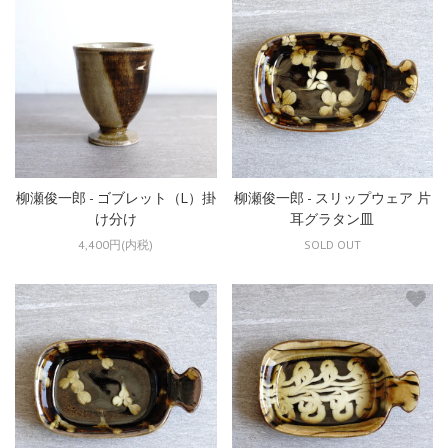
柳瀬俊一郎 - ゴブレット（L）掛
柳瀬俊一郎 - スリップウェア 片
け分け
耳グラタン皿
4,400円(内税)
SOLD OUT