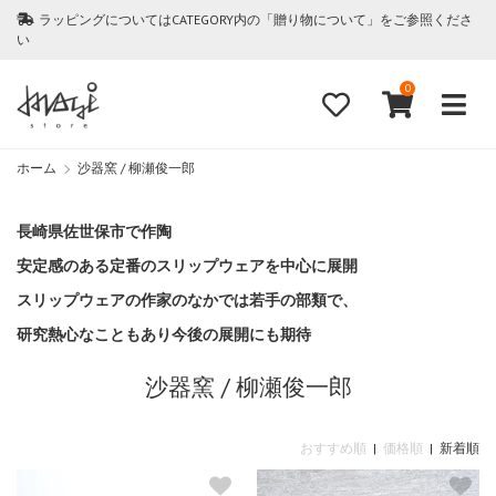
ラッピングについてはCATEGORY内の「贈り物について」をご参照くださ
い
0
ホーム
沙器窯 / 柳瀬俊一郎
長崎県佐世保市で作陶
安定感のある定番のスリップウェアを中心に展開
スリップウェアの作家のなかでは若手の部類で、
研究熱心なこともあり今後の展開にも期待
沙器窯 / 柳瀬俊一郎
おすすめ順
|
価格順
| 新着順