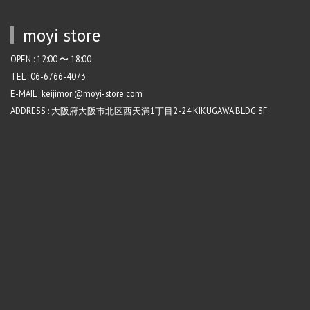
moyi store
OPEN : 12:00 〜 18:00
TEL : 06-6766-4073
E-MAIL : keijimori@moyi-store.com
ADDRESS : 大阪府大阪市北区西天満1丁目2-24 KIKUGAWA BLDG 3F