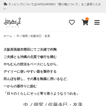
ラッピングについてはCATEGORY内の「贈り物について」をご参照くださ
い
0
ホーム
中ノ畑窯 / 佐藤央巳・友美
大阪府高槻市樫田にてご夫婦で作陶
ご夫婦とも沖縄の北窯で修行を積む
やちむんの技法をベースにしながら、
デイリーに使いやすい器を製作する
田んぼを耕し、その藁を釉薬に用いるなど、
一からの器作りに励む
「日々のくらしにそっと寄り添うようなうつわを」
中ノ畑窯 / 佐藤央巳・友美