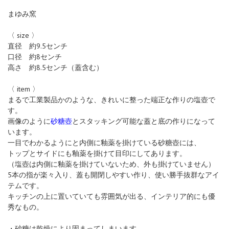
まゆみ窯
〈 size 〉
直径 約9.5センチ
口径 約8センチ
高さ 約8.5センチ（蓋含む）
〈 item 〉
まるで工業製品かのような、きれいに整った端正な作りの塩壺で
す。
画像のように
砂糖壺
とスタッキング可能な蓋と底の作りになって
います。
一目でわかるようにと内側に釉薬を掛けている砂糖壺には、
トップとサイドにも釉薬を掛けて目印にしてあります。
（塩壺は内側に釉薬を掛けていないため、外も掛けていません）
5本の指が楽々入り、蓋も開閉しやすい作り、使い勝手抜群なアイ
テムです。
キッチンの上に置いていても雰囲気が出る、インテリア的にも優
秀なもの。
・砂糖は乾燥により固まってしまいます。