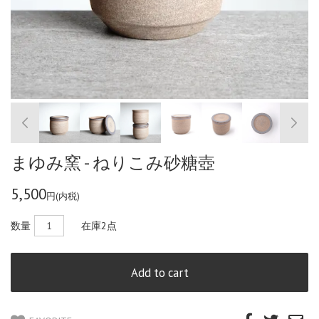
まゆみ窯 - ねりこみ砂糖壺
5,500
円(内税)
数量
在庫
2点