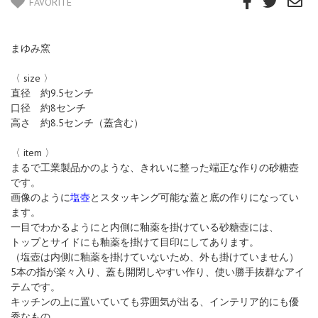
FAVORITE
まゆみ窯
〈 size 〉
直径 約9.5センチ
口径 約8センチ
高さ 約8.5センチ（蓋含む）
〈 item 〉
まるで工業製品かのような、きれいに整った端正な作りの砂糖壺
です。
画像のように
塩壺
とスタッキング可能な蓋と底の作りになってい
ます。
一目でわかるようにと内側に釉薬を掛けている砂糖壺には、
トップとサイドにも釉薬を掛けて目印にしてあります。
（塩壺は内側に釉薬を掛けていないため、外も掛けていません）
5本の指が楽々入り、蓋も開閉しやすい作り、使い勝手抜群なアイ
テムです。
キッチンの上に置いていても雰囲気が出る、インテリア的にも優
秀なもの。