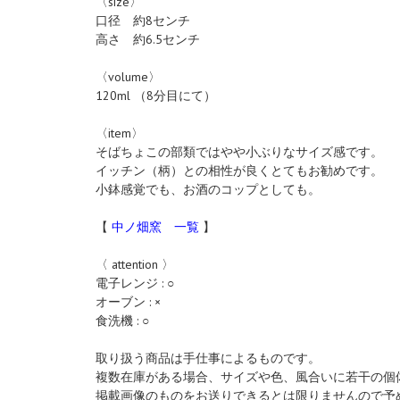
〈size〉
口径 約8センチ
高さ 約6.5センチ
〈volume〉
120ml （8分目にて）
〈item〉
そばちょこの部類ではやや小ぶりなサイズ感です。
イッチン（柄）との相性が良くとてもお勧めです。
小鉢感覚でも、お酒のコップとしても。
【
中ノ畑窯 一覧
】
〈 attention 〉
電子レンジ : ○
オーブン : ×
食洗機 : ○
取り扱う商品は手仕事によるものです。
複数在庫がある場合、サイズや色、風合いに若干の個
掲載画像のものをお送りできるとは限りませんので予