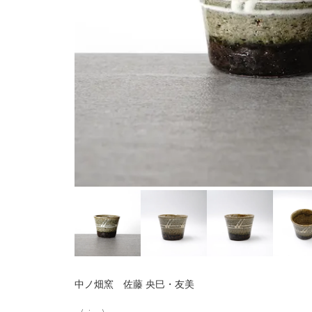
中ノ畑窯 佐藤 央巳・友美