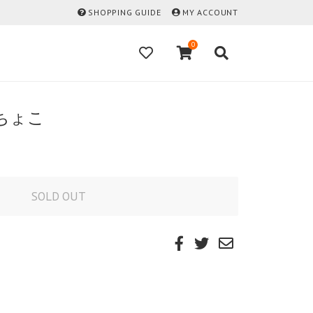
SHOPPING GUIDE
MY ACCOUNT
0
ばちょこ