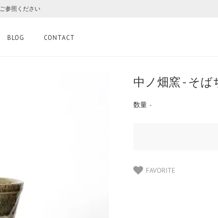
をご参照ください
BLOG
CONTACT
中ノ畑窯 - そ
数量
-
FAVORITE