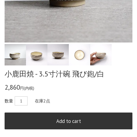
小鹿田焼 - 3.5寸汁碗 飛び鉋/白
2,860
円(内税)
数量
在庫
2点