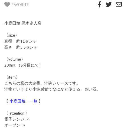
FAVORITE
小鹿田焼 黒木史人窯
〈size〉
直径 約11センチ
高さ 約5.5センチ
〈volume〉
200ml （8分目にて）
〈item〉
こちらの窯の大定番、汁碗シリーズです。
汁物というより小鉢感覚でなにかと使える、良い器。
【
小鹿田焼 一覧
】
〈 attention 〉
電子レンジ : ○
オーブン : ×