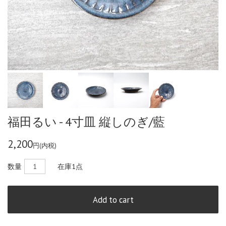
福田るい - 4寸皿 縦しのぎ/藍
2,200
円(内税)
数量
在庫
1点