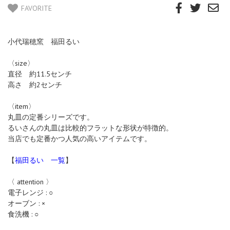
FAVORITE
小代瑞穂窯 福田るい
〈size〉
直径 約11.5センチ
高さ 約2センチ
〈item〉
丸皿の定番シリーズです。
るいさんの丸皿は比較的フラットな形状が特徴的。
当店でも定番かつ人気の高いアイテムです。
【
福田るい 一覧
】
〈 attention 〉
電子レンジ : ○
オーブン : ×
食洗機 : ○