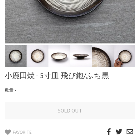
小鹿田焼 - 5寸皿 飛び鉋/ふち黒
数量
-
FAVORITE