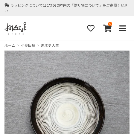
ラッピングについてはCATEGORY内の「贈り物について」をご参照くださ
い
0
ホーム
小鹿田焼
黒木史人窯