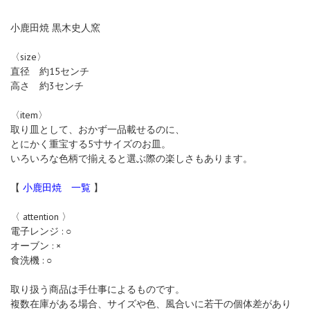
小鹿田焼 黒木史人窯
〈size〉
直径 約15センチ
高さ 約3センチ
〈item〉
取り皿として、おかず一品載せるのに、
とにかく重宝する5寸サイズのお皿。
いろいろな色柄で揃えると選ぶ際の楽しさもあります。
【
小鹿田焼 一覧
】
〈 attention 〉
電子レンジ : ○
オーブン : ×
食洗機 : ○
取り扱う商品は手仕事によるものです。
複数在庫がある場合、サイズや色、風合いに若干の個体差があり