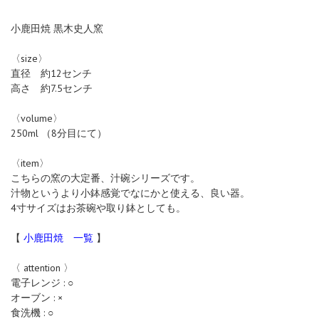
小鹿田焼 黒木史人窯
〈size〉
直径 約12センチ
高さ 約7.5センチ
〈volume〉
250ml （8分目にて）
〈item〉
こちらの窯の大定番、汁碗シリーズです。
汁物というより小鉢感覚でなにかと使える、良い器。
4寸サイズはお茶碗や取り鉢としても。
【
小鹿田焼 一覧
】
〈 attention 〉
電子レンジ : ○
オーブン : ×
食洗機 : ○