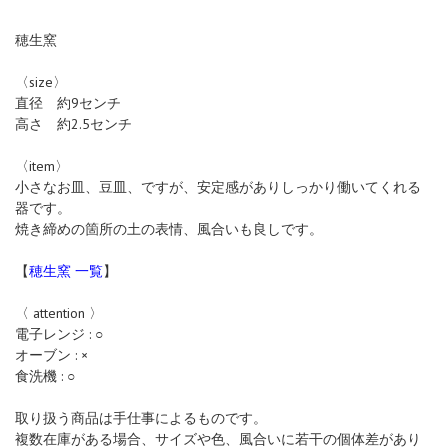
穂生窯
〈size〉
直径 約9センチ
高さ 約2.5センチ
〈item〉
小さなお皿、豆皿、ですが、安定感がありしっかり働いてくれる
器です。
焼き締めの箇所の土の表情、風合いも良しです。
【
穂生窯 一覧
】
〈 attention 〉
電子レンジ : ○
オーブン : ×
食洗機 : ○
取り扱う商品は手仕事によるものです。
複数在庫がある場合、サイズや色、風合いに若干の個体差があり