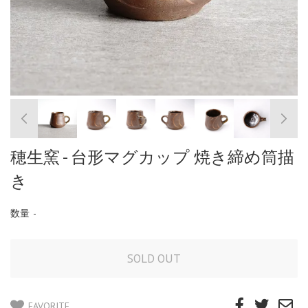
穂生窯 - 台形マグカップ 焼き締め筒描
き
数量
-
FAVORITE