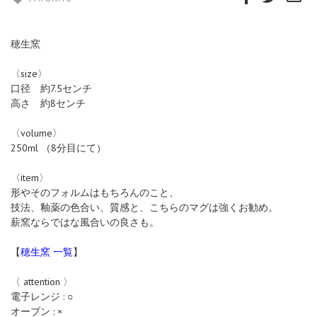
穂生窯
〈size〉
口径 約7.5センチ
高さ 約8センチ
〈volume〉
250ml （8分目にて）
〈item〉
形やそのフォルムはもちろんのこと、
技法、釉薬の色合い、質感と、こちらのマグは強くお勧め。
薪窯ならではな風合いの良さも。
【
穂生窯 一覧
】
〈 attention 〉
電子レンジ : ○
オーブン : ×