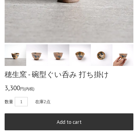
穂生窯 - 碗型ぐい呑み 打ち掛け
3,300
円(内税)
数量
在庫
2点