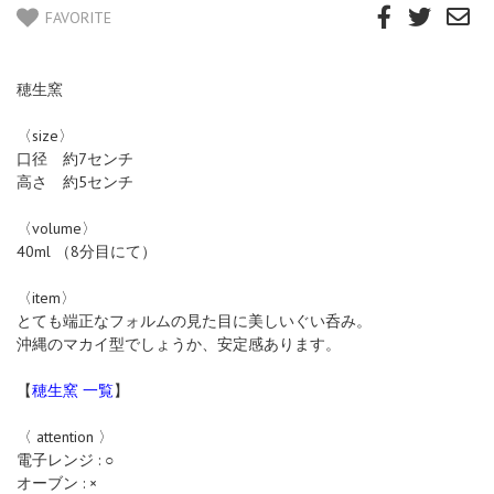
FAVORITE
穂生窯
〈size〉
口径 約7センチ
高さ 約5センチ
〈volume〉
40ml （8分目にて）
〈item〉
とても端正なフォルムの見た目に美しいぐい呑み。
沖縄のマカイ型でしょうか、安定感あります。
【
穂生窯 一覧
】
〈 attention 〉
電子レンジ : ○
オーブン : ×