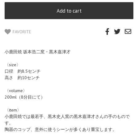
FAVORITE
小鹿田焼 坂本浩二窯・黒木嘉津才
〈size〉
口径 約8.5センチ
高さ 約10センチ
〈volume〉
200ml（8分目にて）
〈item〉
小鹿田焼では最若手、黒木史人窯の黒木嘉津才さんの手のもので
す。
陶器のコップ、意外に使うシーンが多くあり重宝します。