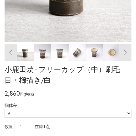
小鹿田焼 - フリーカップ（中）刷毛
目・櫛描き/白
2,860
円(内税)
個体差
数量
在庫
1点