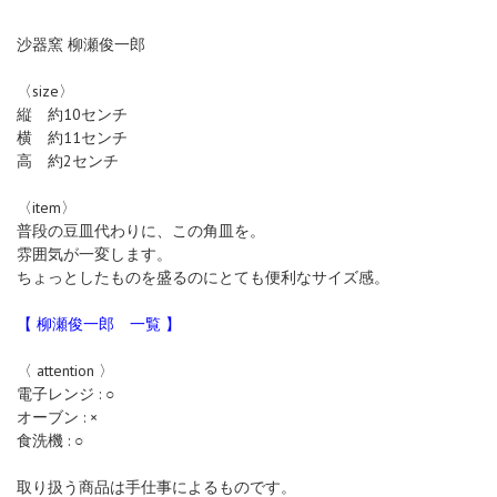
沙器窯 柳瀬俊一郎
〈size〉
縦 約10センチ
横 約11センチ
高 約2センチ
〈item〉
普段の豆皿代わりに、この角皿を。
雰囲気が一変します。
ちょっとしたものを盛るのにとても便利なサイズ感。
【 柳瀬俊一郎 一覧 】
〈 attention 〉
電子レンジ : ○
オーブン : ×
食洗機 : ○
取り扱う商品は手仕事によるものです。