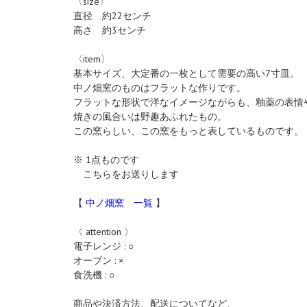
〈size〉
直径 約22センチ
高さ 約3センチ
〈item〉
基本サイズ、大定番の一枚として需要の高い7寸皿。
中ノ畑窯のものはフラットな作りです。
フラットな形状で洋なイメージながらも、釉薬の表情
焼きの風合いは野趣あふれたもの。
この窯らしい、この窯をもっと表しているものです。
※ 1点ものです
こちらをお送りします
【
中ノ畑窯 一覧
】
〈 attention 〉
電子レンジ : ○
オーブン : ×
食洗機 : ○
商品や決済方法、配送についてなど、