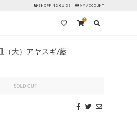
SHOPPING GUIDE
MY ACCOUNT
0
ム皿（大）アヤスギ/藍