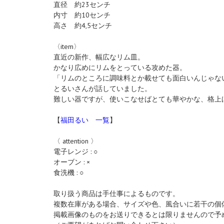
直径 約23センチ
内寸 約10センチ
高さ 約4,5センチ
〈item〉
直近の新作、幅広なリム皿。
かなり広めにリムをとっている攻めた器。
「リムのところに調味料とか載せても面白いんじゃな
とるいさんが話していました。
難しい器ですが、使いこなせばとても華やかな、格上
【
福田るい 一覧
】
〈 attention 〉
電子レンジ : ○
オーブン : ×
食洗機 : ○
取り扱う商品は手仕事によるものです。
複数在庫がある場合、サイズや色、風合いに若干の個
掲載画像のものをお送りできるとは限りませんので予