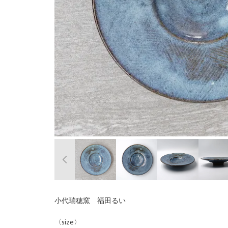
小代瑞穂窯 福田るい
〈size〉