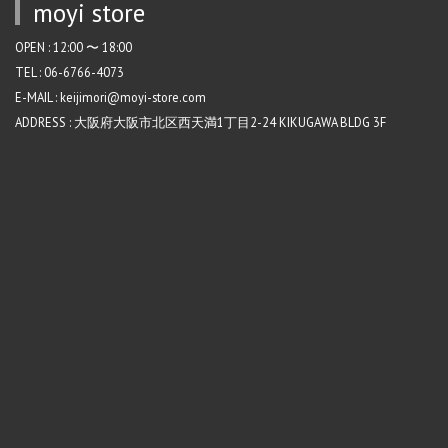
moyi store
OPEN : 12:00 〜 18:00
TEL : 06-6766-4073
E-MAIL : keijimori@moyi-store.com
ADDRESS : 大阪府大阪市北区西天満1丁目2-24 KIKUGAWA BLDG 3F