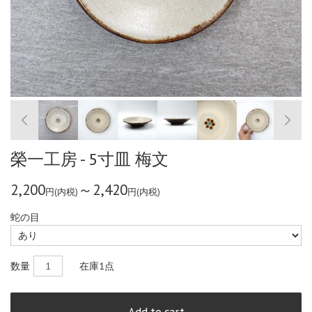
榮一工房 - 5寸皿 梅文
2,200
～2,420
円(内税)
円(内税)
蛇の目
数量
在庫
1点