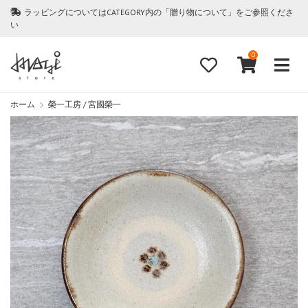
ラッピングについてはCATEGORY内の「贈り物について」をご参照くださ
い
0
ホーム
榮一工房 / 宮國榮一