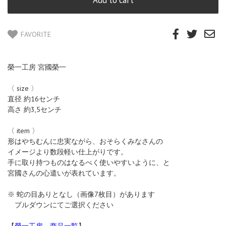
FAVORITE
榮一工房 宮國榮一
〈 size 〉
直径 約16センチ
高さ 約3,5センチ
〈 item 〉
形はやちむんに忠実ながら、おそらくみなさんの
イメージより数段軽い仕上がりです。
手に取り持つものはなるべく使いやすいように、と
宮國さんの心遣いが表れています。
※ 蛇の目ありとなし（画像7枚目）があります
プルダウンにてご選択ください