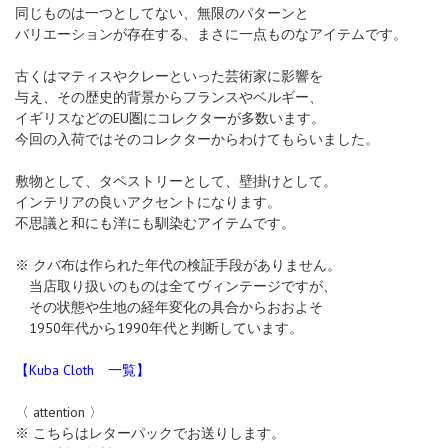
同じものは一つとしてない、無限のパターンと
バリエーションが存在する、まさに一点ものなアイテムです。
古くはマティスやクレーといった芸術家に影響を
与え、その歴史的背景からフランスやベルギー、
イギリスなどのEU圏にコレクターが多数います。
今回の入荷ではそのコレクターからわけてもらいました。
敷物として、タペストリーとして、壁掛けとして。
インテリアの良いアクセントになります。
不思議と和にも洋にも馴染むアイテムです。
※ クバ布は作られた年代の検証手段がありません。
当店取り扱いのものは全てヴィンテージですが、
その状態や生地の経年変化の具合からおおよそ
1950年代から1990年代と判断しています。
【Kuba Cloth 一覧】
〈 attention 〉
※ こちらはレターパックでお送りします。