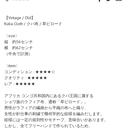
【Vintage / Old】
Kuba Cloth / クバ布 / 草ビロード
〈size〉
縦 約56センチ
横 約62センチ
（中央で計測）
〈item〉
コンディション : ★★★★☆
クオリティ : ★★★★★
レア : ★★★★★
アフリカ コンゴ共和国内にあるクバ王国に属する
ショワ族のラフィア布、通称「草ビロード」。
男性がラフィアの繊維から平織の布へと織り、
女性が針仕事の刺繍で幾何学的な紋様を編みだします。
紋様には一定の規則性やモチーフ、意味合いがあります。
しかし、全てフリーハンドで作られているため、