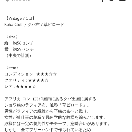
【Vintage / Old】
Kuba Cloth / クバ布 / 草ビロード
〈size〉
縦 約56センチ
横 約59センチ
（中央で計測）
〈item〉
コンディション : ★★★☆☆
クオリティ : ★★★★☆
レア : ★★★★☆
アフリカ コンゴ共和国内にあるクバ王国に属する
ショワ族のラフィア布、通称「草ビロード」。
男性がラフィアの繊維から平織の布へと織り、
女性が針仕事の刺繍で幾何学的な紋様を編みだします。
紋様には一定の規則性やモチーフ、意味合いがあります。
しかし、全てフリーハンドで作られているため、