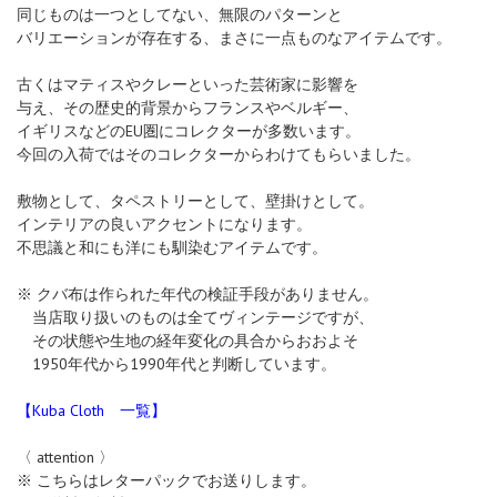
同じものは一つとしてない、無限のパターンと
バリエーションが存在する、まさに一点ものなアイテムです。
古くはマティスやクレーといった芸術家に影響を
与え、その歴史的背景からフランスやベルギー、
イギリスなどのEU圏にコレクターが多数います。
今回の入荷ではそのコレクターからわけてもらいました。
敷物として、タペストリーとして、壁掛けとして。
インテリアの良いアクセントになります。
不思議と和にも洋にも馴染むアイテムです。
※ クバ布は作られた年代の検証手段がありません。
当店取り扱いのものは全てヴィンテージですが、
その状態や生地の経年変化の具合からおおよそ
1950年代から1990年代と判断しています。
【Kuba Cloth 一覧】
〈 attention 〉
※ こちらはレターパックでお送りします。