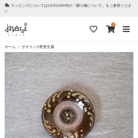
ラッピングについてはCATEGORY内の「贈り物について」をご参照くださ
い
0
ホーム
サオラ / 小野更生麗