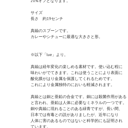
20%オフとなります。
サイズ
長さ 約19センチ
真鍮のスプーンです。
カレーやシチューに最適な大きさと形。
※以下「lue」より。
真鍮は経年変化の楽しめる素材です。使い込む程に
味わいがでてきます。これは使うことにより表面に
酸化膜がはり金属を保護してくれるためです。
これにより金属独特のにおいも軽減されます。
真鍮とは銅と亜鉛の合金です。銅には殺菌作用がある
と言われ、亜鉛は人体に必要なミネラルの一つです。
銅や真鍮に現れることのある緑青ですが、長い間、
日本では有毒との説がありましたが、近年になり
人体に害のあるものではないと科学的にも証明され
ています。