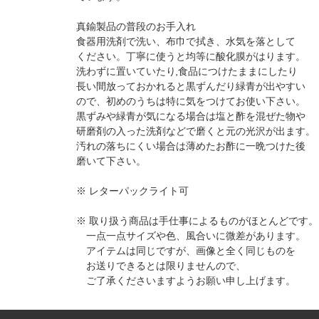
真鍮製品の普段のお手入れ
食器用洗剤で洗い、布巾で拭き、水気を落として
ください。丁寧に使うと均等に酸化膜がはります。
洗わずに置いていたり,食品につけたままにしたり
長い間放っておかれると黒ずんだり緑青が出やすい
ので、初めのうちは特に気をつけてお使い下さい。
黒ずみや緑青が気になる場合は塩と酢を混ぜた物や
研磨剤の入った洗剤などで磨くと元の光沢が出ます。
汚れの落ちにくい場合は薄めたお酢に一晩つけた後
磨いて下さい。
※ レターパックライト可
※ 取り扱う商品は手仕事によるものがほとんどです。
一点一点サイズや色、風合いに微差があります。
アイテムは同じですが、画像と全く同じものを
お送りできるとは限りませんので、
ご了承くださいますようお願い申し上げます。