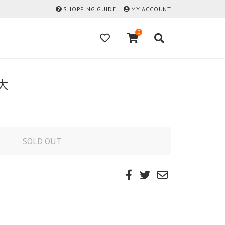
SHOPPING GUIDE
MY ACCOUNT
0
大