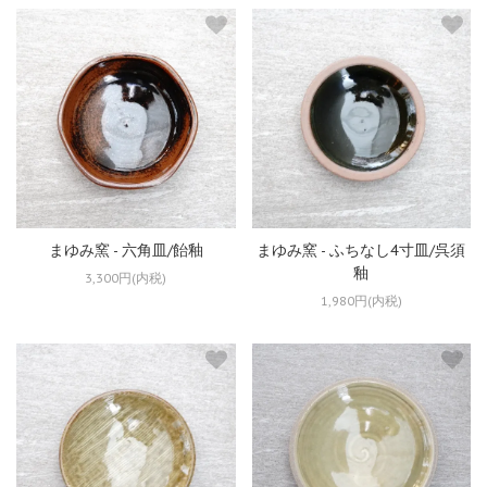
まゆみ窯 - 六角皿/飴釉
まゆみ窯 - ふちなし4寸皿/呉須
釉
3,300円(内税)
1,980円(内税)