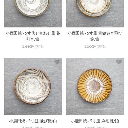
小鹿田焼 - 5寸伏せ合わせ皿 藁
小鹿田焼 - 5寸皿 青飴巻き飛び
引き/白
鉋/白
2,640円(内税)
2,200円(内税)
小鹿田焼 - 5寸皿 飛び鉋/白
小鹿田焼 - 5寸皿 刷毛目/飴