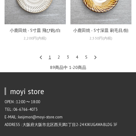
小鹿田焼 - 5寸皿 飛び鉋/白
小鹿田焼 - 5寸深皿 刷毛目/飴
2,200円(内税)
2,530円(内税)
1
2
3
4
5
89商品中 1-20
商品
moyi store
OPEN : 12:00 〜 18:00
TEL : 06-6766-4073
E-MAIL : keijimori@moyi-store.com
ADDRESS : 大阪府大阪市北区西天満1丁目2-24 KIKUGAWA BLDG 3F