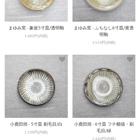
まゆみ窯 - 象嵌5寸皿/透明釉
まゆみ窯 - ふちなし6寸皿/黄透
明釉
3,080円(内税)
3,520円(内税)
小鹿田焼 - 5寸皿 刷毛目/白
小鹿田焼 - 6寸皿 フチ櫛描・刷
毛目/緑
2,200円(内税)
2,640円(内税)