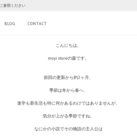
をご参照ください
BLOG
CONTACT
こんにちは。
moyi storeの森です。
前回の更新から約2ヶ月、
季節は冬から春へ、
進学も新生活も特に何かあるわけではありませんが、
気分が上がる季節ですね。
なにかの小説でその物語の主人公は