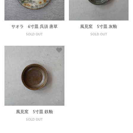
サオラ 6寸皿 呉須 唐草
風見窯 5寸皿 灰釉
SOLD OUT
SOLD OUT
風見窯 5寸皿 鉄釉
SOLD OUT